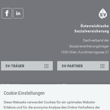
Österreichische
Sozialversicherung
Dachverband der
Sozialversicherungsträger
1030 Wien, Kundmanngasse 21
SV-TRÄGER
SV-PARTNER
ÜBER UNS
HILFE
Cookie-Einstellungen
Kontakt
Barrierefreiheitserklärung
Offene Stellen
Browser-Info & Sicherheit
Diese Webseite verwendet Cookies für ein optimales Website-
Erlebnis und für die anonyme Analyse des Online-Verhaltens der
Presse
Hilfe zur Suche