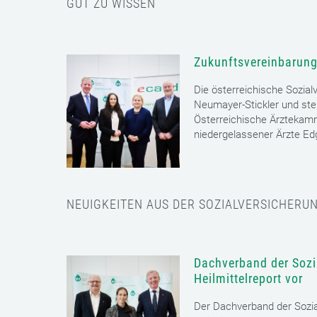
GUT ZU WISSEN
Zukunftsvereinbarung
Die österreichische Sozial
Neumayer-Stickler und ste
Österreichische Ärztekam
niedergelassener Ärzte E
NEUIGKEITEN AUS DER SOZIALVERSICHERU
Dachverband der Sozia
Heilmittelreport vor
Der Dachverband der Sozia