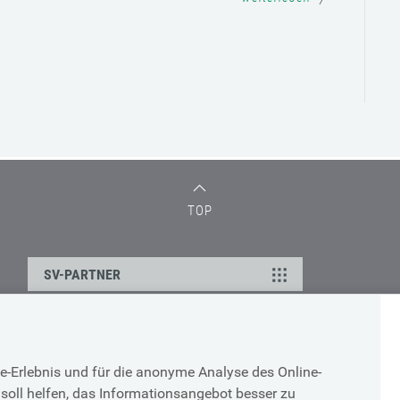
TOP
SV-PARTNER
DATENSCHUTZ
e-Erlebnis und für die anonyme Analyse des Online-
g
Cookie-Erklärung
soll helfen, das Informationsangebot besser zu