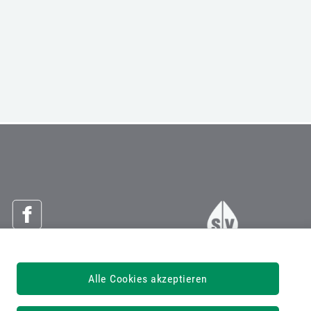
Österreichische Sozialversicherung
Alle Cookies akzeptieren
Dachverband der Sozialversicherungsträger
1030 Wien, Kundmanngasse 21