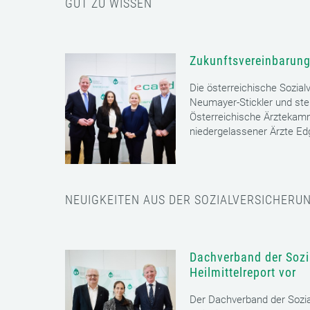
GUT ZU WISSEN
Zukunftsvereinbarung
Die österreichische Sozial
Neumayer-Stickler und ste
Österreichische Ärztekam
niedergelassener Ärzte E
NEUIGKEITEN AUS DER SOZIALVERSICHERU
Dachverband der Sozia
Heilmittelreport vor
Der Dachverband der Sozia