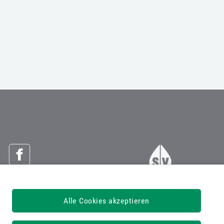
Österreichische Sozialversicherung
Alle Cookies akzeptieren
Dachverband der Sozialversicherungsträger
1030 Wien, Kundmanngasse 21