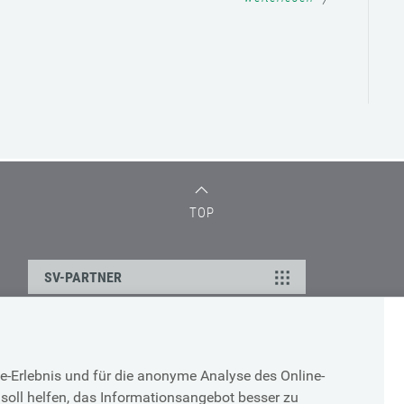
TOP
SV-PARTNER
DATENSCHUTZ
e-Erlebnis und für die anonyme Analyse des Online-
g
Cookie-Erklärung
soll helfen, das Informationsangebot besser zu