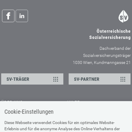
Österreichische
Sozialversicherung
Dachverband der
Sozialversicherungsträger
1030 Wien, Kundmanngasse 21
SV-TRÄGER
SV-PARTNER
ÜBER UNS
HILFE
Cookie-Einstellungen
Kontakt
Barrierefreiheitserklärung
Offene Stellen
Browser-Info & Sicherheit
Diese Webseite verwendet Cookies für ein optimales Website-
Erlebnis und für die anonyme Analyse des Online-Verhaltens der
Presse
Hilfe zur Suche