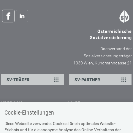
Österreichische
Sozialversicherung
Dachverband der
Sozialversicherungsträger
1030 Wien, Kundmanngasse 21
SV-TRÄGER
SV-PARTNER
ÜBER UNS
HILFE
Cookie-Einstellungen
Kontakt
Barrierefreiheitserklärung
Offene Stellen
Browser-Info & Sicherheit
Diese Webseite verwendet Cookies für ein optimales Website-
Erlebnis und für die anonyme Analyse des Online-Verhaltens der
Presse
Hilfe zur Suche