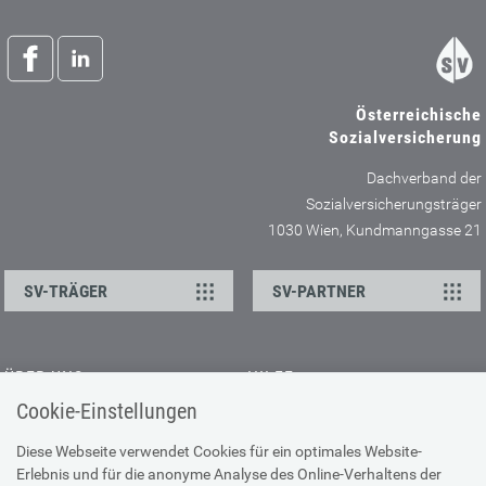
Österreichische
Sozialversicherung
Dachverband der
Sozialversicherungsträger
1030 Wien, Kundmanngasse 21
SV-TRÄGER
SV-PARTNER
ÜBER UNS
HILFE
Cookie-Einstellungen
Kontakt
Barrierefreiheitserklärung
Offene Stellen
Browser-Info & Sicherheit
Diese Webseite verwendet Cookies für ein optimales Website-
Erlebnis und für die anonyme Analyse des Online-Verhaltens der
Presse
Hilfe zur Suche