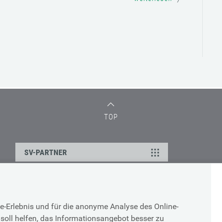
TOP
SV-PARTNER
DATENSCHUTZ
e-Erlebnis und für die anonyme Analyse des Online-
g
Cookie-Erklärung
soll helfen, das Informationsangebot besser zu