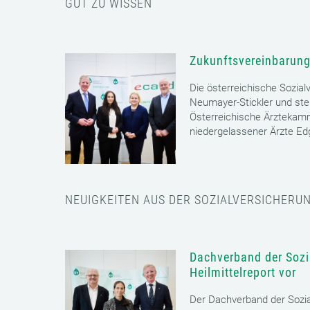
GUT ZU WISSEN
Zukunftsvereinbarung
Die österreichische Sozial
Neumayer-Stickler und ste
Österreichische Ärztekam
niedergelassener Ärzte E
NEUIGKEITEN AUS DER SOZIALVERSICHERU
Dachverband der Sozia
Heilmittelreport vor
Der Dachverband der Sozia