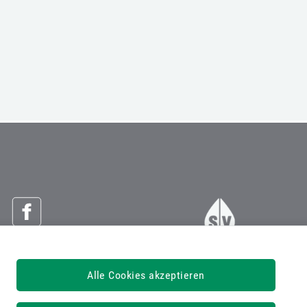
Österreichische Sozialversicherung
Alle Cookies akzeptieren
Dachverband der Sozialversicherungsträger
1030 Wien, Kundmanngasse 21