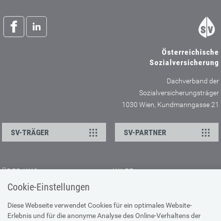
Österreichische
Sozialversicherung
Dachverband der
Sozialversicherungsträger
1030 Wien, Kundmanngasse 21
SV-TRÄGER
SV-PARTNER
ÜBER UNS
HILFE
Cookie-Einstellungen
Kontakt
Barrierefreiheitserklärung
Offene Stellen
Browser-Info & Sicherheit
Diese Webseite verwendet Cookies für ein optimales Website-
Erlebnis und für die anonyme Analyse des Online-Verhaltens der
Presse
Hilfe zur Suche