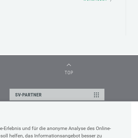
TOP
SV-PARTNER
DATENSCHUTZ
e-Erlebnis und für die anonyme Analyse des Online-
g
Cookie-Erklärung
soll helfen, das Informationsangebot besser zu