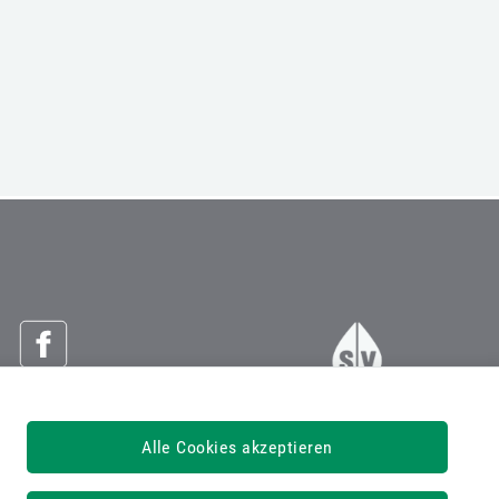
Österreichische Sozialversicherung
Alle Cookies akzeptieren
Dachverband der Sozialversicherungsträger
1030 Wien, Kundmanngasse 21