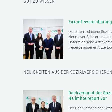
GUT ZU WISSEN
Zukunftsvereinbarung
Die österreichische Sozial
Neumayer-Stickler und ste
Österreichische Ärztekam
niedergelassener Ärzte E
NEUIGKEITEN AUS DER SOZIALVERSICHERU
Dachverband der Sozia
Heilmittelreport vor
Der Dachverband der Sozia