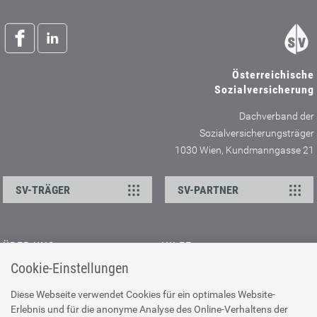
Österreichische
Sozialversicherung
Dachverband der
Sozialversicherungsträger
1030 Wien, Kundmanngasse 21
SV-TRÄGER
SV-PARTNER
ÜBER UNS
HILFE
Cookie-Einstellungen
Kontakt
Barrierefreiheitserklärung
Offene Stellen
Browser-Info & Sicherheit
Diese Webseite verwendet Cookies für ein optimales Website-
Erlebnis und für die anonyme Analyse des Online-Verhaltens der
Presse
Hilfe zur Suche