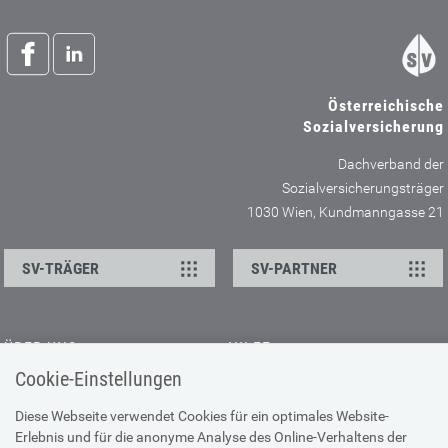
Österreichische
Sozialversicherung
Dachverband der
Sozialversicherungsträger
1030 Wien, Kundmanngasse 21
SV-TRÄGER
SV-PARTNER
ÜBER UNS
HILFE
Cookie-Einstellungen
Kontakt
Barrierefreiheitserklärung
Offene Stellen
Browser-Info & Sicherheit
Diese Webseite verwendet Cookies für ein optimales Website-
Erlebnis und für die anonyme Analyse des Online-Verhaltens der
Presse
Hilfe zur Suche