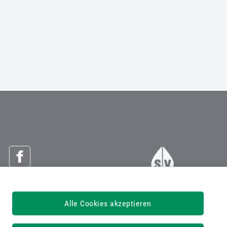
Österreichische Sozialversicherung
Alle Cookies akzeptieren
Dachverband der Sozialversicherungsträger
1030 Wien, Kundmanngasse 21