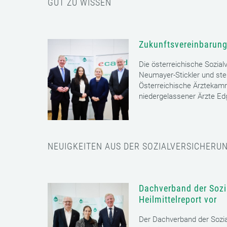
GUT ZU WISSEN
Zukunftsvereinbarung
Die österreichische Sozial
Neumayer-Stickler und ste
Österreichische Ärztekam
niedergelassener Ärzte E
NEUIGKEITEN AUS DER SOZIALVERSICHERU
Dachverband der Sozia
Heilmittelreport vor
Der Dachverband der Sozia