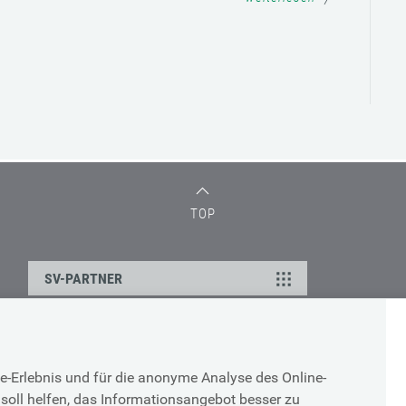
TOP
SV-PARTNER
DATENSCHUTZ
e-Erlebnis und für die anonyme Analyse des Online-
g
Cookie-Erklärung
soll helfen, das Informationsangebot besser zu