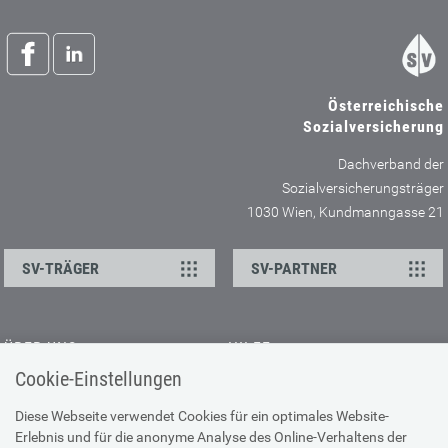
Österreichische
Sozialversicherung
Dachverband der
Sozialversicherungsträger
1030 Wien, Kundmanngasse 21
SV-TRÄGER
SV-PARTNER
ÜBER UNS
HILFE
Cookie-Einstellungen
Kontakt
Barrierefreiheitserklärung
Offene Stellen
Browser-Info & Sicherheit
Diese Webseite verwendet Cookies für ein optimales Website-
Erlebnis und für die anonyme Analyse des Online-Verhaltens der
Presse
Hilfe zur Suche