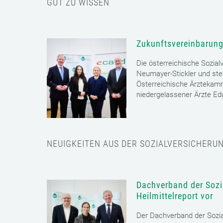
GUT ZU WISSEN
Zukunftsvereinbarung
Die österreichische Sozial
Neumayer-Stickler und ste
Österreichische Ärztekam
niedergelassener Ärzte E
NEUIGKEITEN AUS DER SOZIALVERSICHERU
Dachverband der Sozia
Heilmittelreport vor
Der Dachverband der Sozia