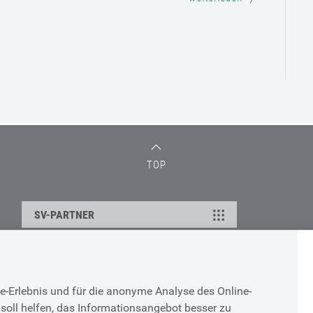
TOP
SV-PARTNER
DATENSCHUTZ
e-Erlebnis und für die anonyme Analyse des Online-
g
Cookie-Erklärung
soll helfen, das Informationsangebot besser zu