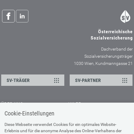
Österreichische
Sozialversicherung
Dachverband der
Sozialversicherungsträger
1030 Wien, Kundmanngasse 21
SV-TRÄGER
SV-PARTNER
ÜBER UNS
HILFE
Cookie-Einstellungen
Kontakt
Barrierefreiheitserklärung
Offene Stellen
Browser-Info & Sicherheit
Diese Webseite verwendet Cookies für ein optimales Website-
Erlebnis und für die anonyme Analyse des Online-Verhaltens der
Presse
Hilfe zur Suche