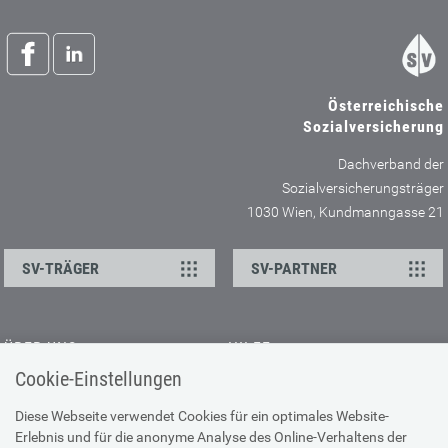
Österreichische
Sozialversicherung
Dachverband der
Sozialversicherungsträger
1030 Wien, Kundmanngasse 21
SV-TRÄGER
SV-PARTNER
ÜBER UNS
HILFE
Cookie-Einstellungen
Kontakt
Barrierefreiheitserklärung
Offene Stellen
Browser-Info & Sicherheit
Diese Webseite verwendet Cookies für ein optimales Website-
Erlebnis und für die anonyme Analyse des Online-Verhaltens der
Presse
Hilfe zur Suche