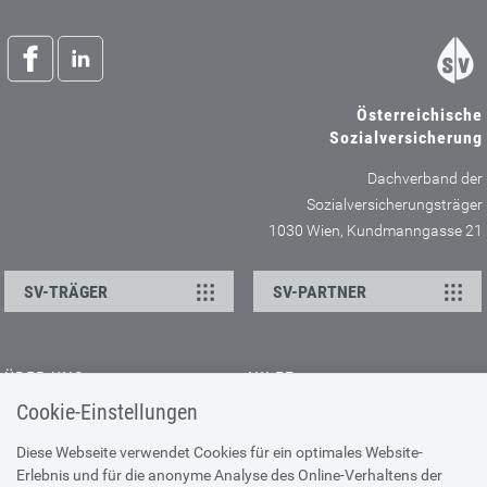
Österreichische
Sozialversicherung
Dachverband der
Sozialversicherungsträger
1030 Wien, Kundmanngasse 21
SV-TRÄGER
SV-PARTNER
ÜBER UNS
HILFE
Cookie-Einstellungen
Kontakt
Barrierefreiheitserklärung
Offene Stellen
Browser-Info & Sicherheit
Diese Webseite verwendet Cookies für ein optimales Website-
Erlebnis und für die anonyme Analyse des Online-Verhaltens der
Presse
Hilfe zur Suche