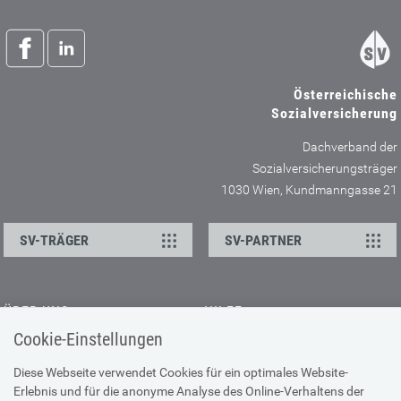
Österreichische
Sozialversicherung
Dachverband der
Sozialversicherungsträger
1030 Wien, Kundmanngasse 21
SV-TRÄGER
SV-PARTNER
ÜBER UNS
HILFE
Cookie-Einstellungen
Kontakt
Barrierefreiheitserklärung
Offene Stellen
Browser-Info & Sicherheit
Diese Webseite verwendet Cookies für ein optimales Website-
Erlebnis und für die anonyme Analyse des Online-Verhaltens der
Presse
Hilfe zur Suche