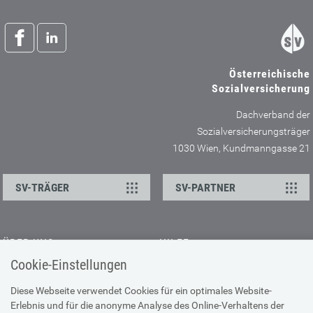
Österreichische
Sozialversicherung
Dachverband der
Sozialversicherungsträger
1030 Wien, Kundmanngasse 21
SV-TRÄGER
SV-PARTNER
ÜBER UNS
HILFE
Cookie-Einstellungen
Kontakt
Barrierefreiheitserklärung
Offene Stellen
Browser-Info & Sicherheit
Diese Webseite verwendet Cookies für ein optimales Website-
Erlebnis und für die anonyme Analyse des Online-Verhaltens der
Presse
Hilfe zur Suche