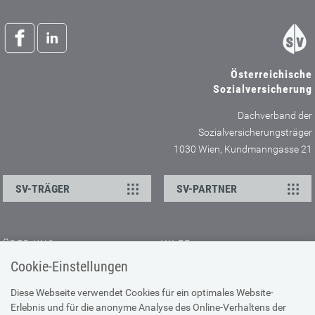
Österreichische
Sozialversicherung
Dachverband der
Sozialversicherungsträger
1030 Wien, Kundmanngasse 21
SV-TRÄGER
SV-PARTNER
ÜBER UNS
HILFE
Cookie-Einstellungen
Kontakt
Barrierefreiheitserklärung
Offene Stellen
Browser-Info & Sicherheit
Diese Webseite verwendet Cookies für ein optimales Website-
Erlebnis und für die anonyme Analyse des Online-Verhaltens der
Presse
Hilfe zur Suche