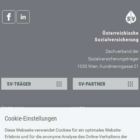
Österreichische
Sozialversicherung
Dachverband der
Sozialversicherungsträger
1030 Wien, Kundmanngasse 21
SV-TRÄGER
SV-PARTNER
ÜBER UNS
HILFE
Cookie-Einstellungen
Kontakt
Barrierefreiheitserklärung
Offene Stellen
Browser-Info & Sicherheit
Diese Webseite verwendet Cookies für ein optimales Website-
Erlebnis und für die anonyme Analyse des Online-Verhaltens der
Presse
Hilfe zur Suche