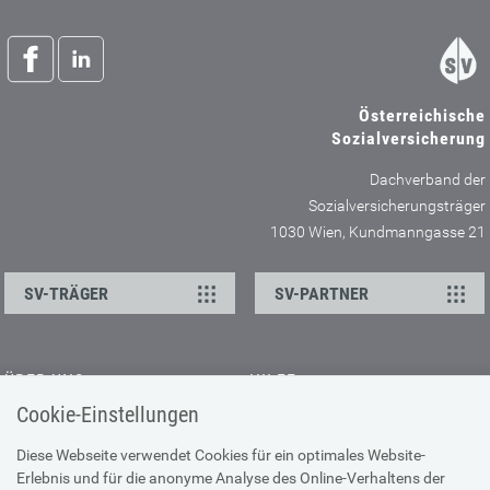
Österreichische
Sozialversicherung
Dachverband der
Sozialversicherungsträger
1030 Wien, Kundmanngasse 21
SV-TRÄGER
SV-PARTNER
ÜBER UNS
HILFE
Cookie-Einstellungen
Kontakt
Barrierefreiheitserklärung
Offene Stellen
Browser-Info & Sicherheit
Diese Webseite verwendet Cookies für ein optimales Website-
Erlebnis und für die anonyme Analyse des Online-Verhaltens der
Presse
Hilfe zur Suche