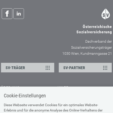
Österreichische
Sozialversicherung
Dachverband der
Sozialversicherungsträger
1030 Wien, Kundmanngasse 21
SV-TRÄGER
SV-PARTNER
ÜBER UNS
HILFE
Cookie-Einstellungen
Kontakt
Barrierefreiheitserklärung
Offene Stellen
Browser-Info & Sicherheit
Diese Webseite verwendet Cookies für ein optimales Website-
Erlebnis und für die anonyme Analyse des Online-Verhaltens der
Presse
Hilfe zur Suche