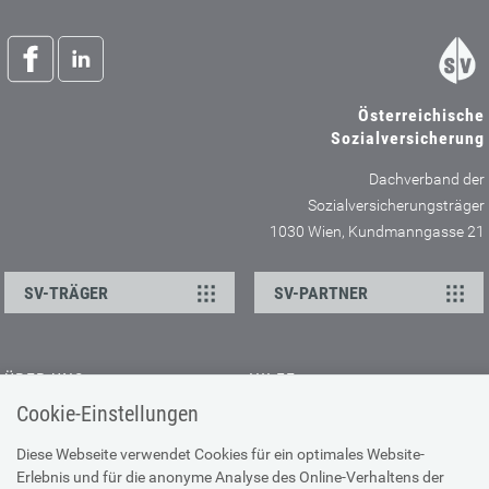
Österreichische
Sozialversicherung
Dachverband der
Sozialversicherungsträger
1030 Wien, Kundmanngasse 21
SV-TRÄGER
SV-PARTNER
ÜBER UNS
HILFE
Cookie-Einstellungen
Kontakt
Barrierefreiheitserklärung
Offene Stellen
Browser-Info & Sicherheit
Diese Webseite verwendet Cookies für ein optimales Website-
Erlebnis und für die anonyme Analyse des Online-Verhaltens der
Presse
Hilfe zur Suche