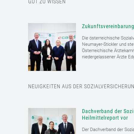
GUT ZU WISSEN
Zukunftsvereinbarung
Die österreichische Sozial
Neumayer-Stickler und ste
Österreichische Ärztekam
niedergelassener Ärzte E
NEUIGKEITEN AUS DER SOZIALVERSICHERU
Dachverband der Sozia
Heilmittelreport vor
Der Dachverband der Sozia