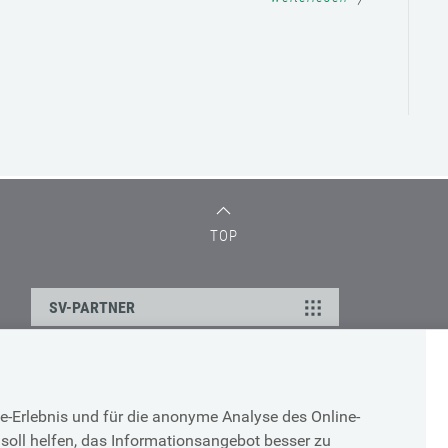
TOP
SV-PARTNER
DATENSCHUTZ
e-Erlebnis und für die anonyme Analyse des Online-
g
Cookie-Erklärung
soll helfen, das Informationsangebot besser zu