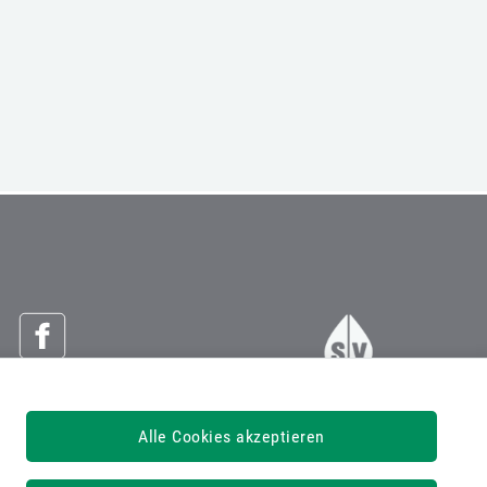
Österreichische Sozialversicherung
Alle Cookies akzeptieren
Dachverband der Sozialversicherungsträger
1030 Wien, Kundmanngasse 21