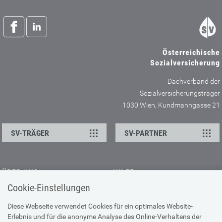
Österreichische
Sozialversicherung
Dachverband der
Sozialversicherungsträger
1030 Wien, Kundmanngasse 21
SV-TRÄGER
SV-PARTNER
ÜBER UNS
HILFE
Cookie-Einstellungen
Kontakt
Barrierefreiheitserklärung
Offene Stellen
Browser-Info & Sicherheit
Diese Webseite verwendet Cookies für ein optimales Website-
Erlebnis und für die anonyme Analyse des Online-Verhaltens der
Presse
Hilfe zur Suche