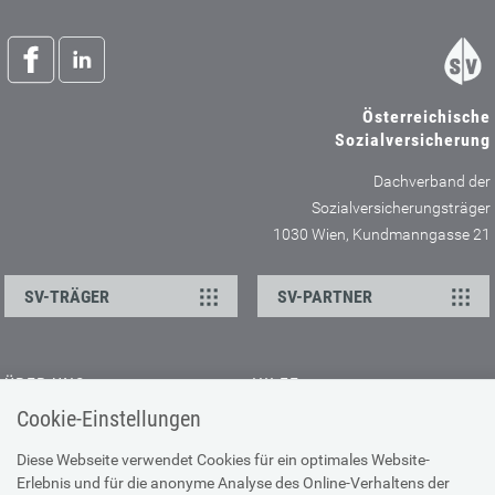
Österreichische
Sozialversicherung
Dachverband der
Sozialversicherungsträger
1030 Wien, Kundmanngasse 21
SV-TRÄGER
SV-PARTNER
ÜBER UNS
HILFE
Cookie-Einstellungen
Kontakt
Barrierefreiheitserklärung
Offene Stellen
Browser-Info & Sicherheit
Diese Webseite verwendet Cookies für ein optimales Website-
Erlebnis und für die anonyme Analyse des Online-Verhaltens der
Presse
Hilfe zur Suche