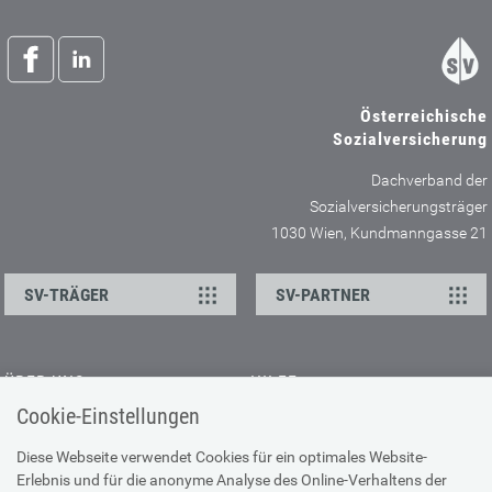
Österreichische
Sozialversicherung
Dachverband der
Sozialversicherungsträger
1030 Wien, Kundmanngasse 21
SV-TRÄGER
SV-PARTNER
ÜBER UNS
HILFE
Cookie-Einstellungen
Kontakt
Barrierefreiheitserklärung
Offene Stellen
Browser-Info & Sicherheit
Diese Webseite verwendet Cookies für ein optimales Website-
Erlebnis und für die anonyme Analyse des Online-Verhaltens der
Presse
Hilfe zur Suche