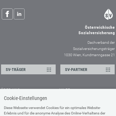
Österreichische
Sozialversicherung
Dachverband der
Sozialversicherungsträger
1030 Wien, Kundmanngasse 21
SV-TRÄGER
SV-PARTNER
ÜBER UNS
HILFE
Cookie-Einstellungen
Kontakt
Barrierefreiheitserklärung
Offene Stellen
Browser-Info & Sicherheit
Diese Webseite verwendet Cookies für ein optimales Website-
Erlebnis und für die anonyme Analyse des Online-Verhaltens der
Presse
Hilfe zur Suche