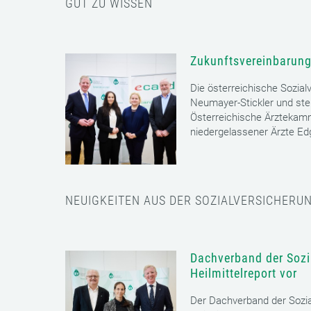
GUT ZU WISSEN
Zukunftsvereinbarung
Die österreichische Sozial
Neumayer-Stickler und ste
Österreichische Ärztekam
niedergelassener Ärzte E
NEUIGKEITEN AUS DER SOZIALVERSICHERU
Dachverband der Sozia
Heilmittelreport vor
Der Dachverband der Sozia