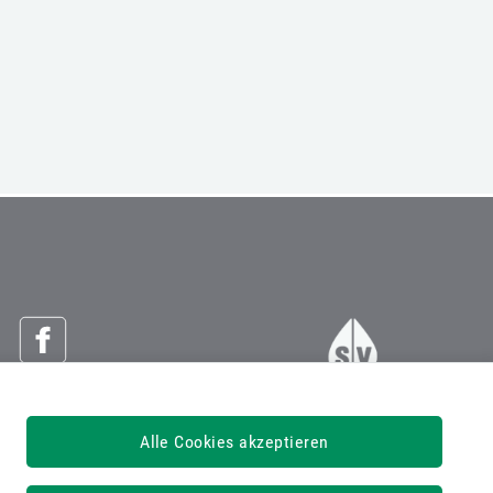
Österreichische Sozialversicherung
Alle Cookies akzeptieren
Dachverband der Sozialversicherungsträger
1030 Wien, Kundmanngasse 21