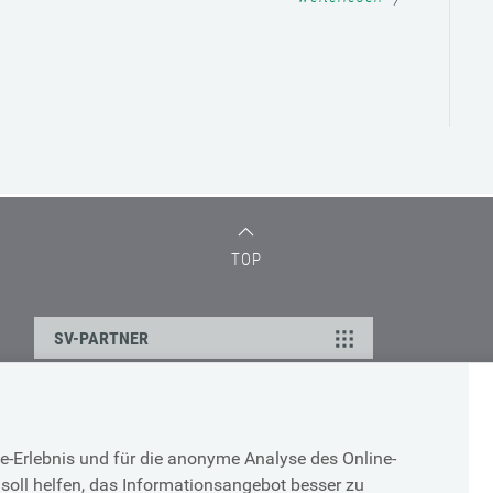
TOP
SV-PARTNER
DATENSCHUTZ
e-Erlebnis und für die anonyme Analyse des Online-
g
Cookie-Erklärung
soll helfen, das Informationsangebot besser zu