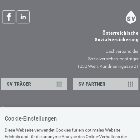
Österreichische
Sozialversicherung
Dachverband der
Sozialversicherungsträger
1030 Wien, Kundmanngasse 21
SV-TRÄGER
SV-PARTNER
ÜBER UNS
HILFE
Cookie-Einstellungen
Kontakt
Barrierefreiheitserklärung
Offene Stellen
Browser-Info & Sicherheit
Diese Webseite verwendet Cookies für ein optimales Website-
Erlebnis und für die anonyme Analyse des Online-Verhaltens der
Presse
Hilfe zur Suche