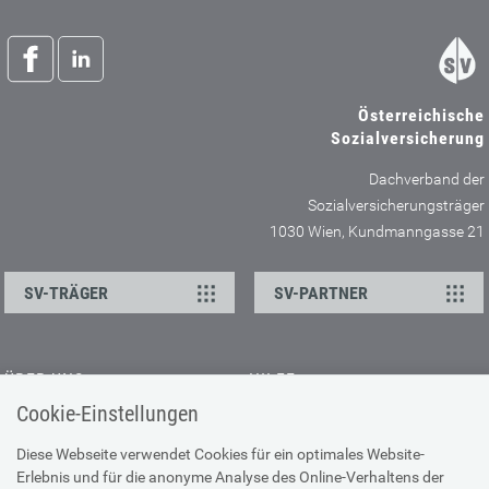
Österreichische
Sozialversicherung
Dachverband der
Sozialversicherungsträger
1030 Wien, Kundmanngasse 21
SV-TRÄGER
SV-PARTNER
ÜBER UNS
HILFE
Cookie-Einstellungen
Kontakt
Barrierefreiheitserklärung
Offene Stellen
Browser-Info & Sicherheit
Diese Webseite verwendet Cookies für ein optimales Website-
Erlebnis und für die anonyme Analyse des Online-Verhaltens der
Presse
Hilfe zur Suche