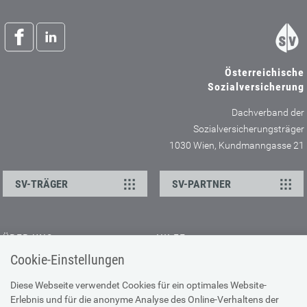
Österreichische
Sozialversicherung
Dachverband der
Sozialversicherungsträger
1030 Wien, Kundmanngasse 21
SV-TRÄGER
SV-PARTNER
ÜBER UNS
HILFE
Cookie-Einstellungen
Kontakt
Barrierefreiheitserklärung
Offene Stellen
Browser-Info & Sicherheit
Diese Webseite verwendet Cookies für ein optimales Website-
Erlebnis und für die anonyme Analyse des Online-Verhaltens der
Presse
Hilfe zur Suche