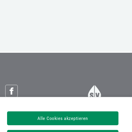
Österreichische Sozialversicherung
Alle Cookies akzeptieren
Dachverband der Sozialversicherungsträger
1030 Wien, Kundmanngasse 21