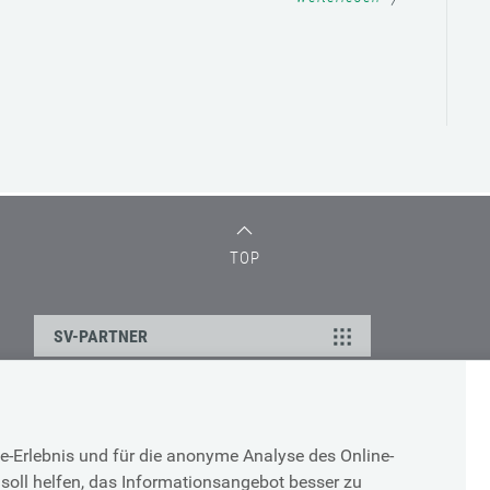
TOP
SV-PARTNER
DATENSCHUTZ
e-Erlebnis und für die anonyme Analyse des Online-
g
Cookie-Erklärung
soll helfen, das Informationsangebot besser zu