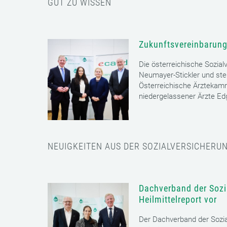
GUT ZU WISSEN
Zukunftsvereinbarung
Die österreichische Sozial
Neumayer-Stickler und ste
Österreichische Ärztekam
niedergelassener Ärzte E
NEUIGKEITEN AUS DER SOZIALVERSICHERU
Dachverband der Sozia
Heilmittelreport vor
Der Dachverband der Sozia