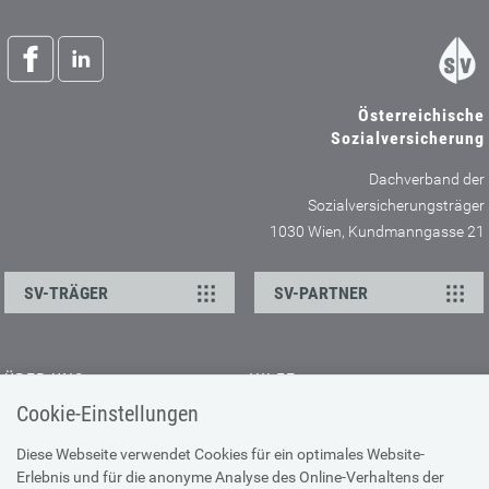
Österreichische
Sozialversicherung
Dachverband der
Sozialversicherungsträger
1030 Wien, Kundmanngasse 21
SV-TRÄGER
SV-PARTNER
ÜBER UNS
HILFE
Cookie-Einstellungen
Kontakt
Barrierefreiheitserklärung
Offene Stellen
Browser-Info & Sicherheit
Diese Webseite verwendet Cookies für ein optimales Website-
Erlebnis und für die anonyme Analyse des Online-Verhaltens der
Presse
Hilfe zur Suche