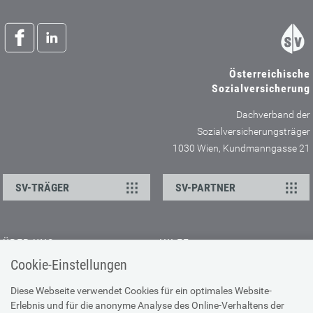
Österreichische
Sozialversicherung
Dachverband der
Sozialversicherungsträger
1030 Wien, Kundmanngasse 21
SV-TRÄGER
SV-PARTNER
ÜBER UNS
HILFE
Cookie-Einstellungen
Kontakt
Barrierefreiheitserklärung
Offene Stellen
Browser-Info & Sicherheit
Diese Webseite verwendet Cookies für ein optimales Website-
Erlebnis und für die anonyme Analyse des Online-Verhaltens der
Presse
Hilfe zur Suche