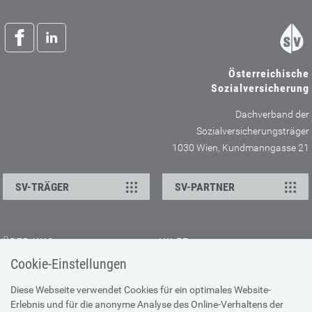
Österreichische
Sozialversicherung
Dachverband der
Sozialversicherungsträger
1030 Wien, Kundmanngasse 21
SV-TRÄGER
SV-PARTNER
ÜBER UNS
HILFE
Cookie-Einstellungen
Kontakt
Barrierefreiheitserklärung
Offene Stellen
Browser-Info & Sicherheit
Diese Webseite verwendet Cookies für ein optimales Website-
Erlebnis und für die anonyme Analyse des Online-Verhaltens der
Presse
Hilfe zur Suche