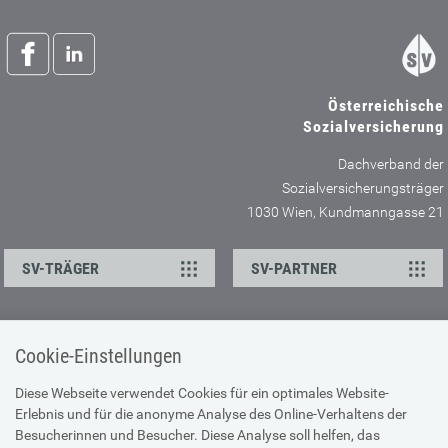
Österreichische
Sozialversicherung
Dachverband der
Sozialversicherungsträger
1030 Wien, Kundmanngasse 21
SV-TRÄGER
SV-PARTNER
ÜBER UNS
HILFE
Cookie-Einstellungen
Kontakt
Barrierefreiheitserklärung
Diese Webseite verwendet Cookies für ein optimales Website-
Offene Stellen
Browser-Info & Sicherheit
Erlebnis und für die anonyme Analyse des Online-Verhaltens der
Besucherinnen und Besucher. Diese Analyse soll helfen, das
Presse
Hilfe zur Suche