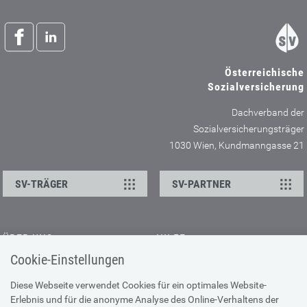
Österreichische
Sozialversicherung
Dachverband der
Sozialversicherungsträger
1030 Wien, Kundmanngasse 21
SV-TRÄGER
SV-PARTNER
ÜBER UNS
HILFE
Cookie-Einstellungen
Kontakt
Barrierefreiheitserklärung
Offene Stellen
Browser-Info & Sicherheit
Diese Webseite verwendet Cookies für ein optimales Website-
Erlebnis und für die anonyme Analyse des Online-Verhaltens der
Presse
Hilfe zur Suche