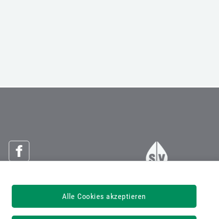
Österreichische Sozialversicherung
Alle Cookies akzeptieren
Dachverband der Sozialversicherungsträger
1030 Wien, Kundmanngasse 21