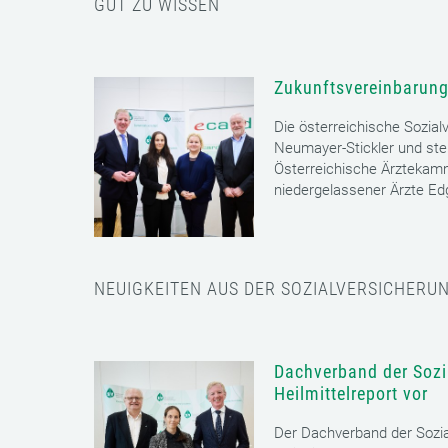
GUT ZU WISSEN
Zukunftsvereinbarung
Die österreichische Sozial
Neumayer-Stickler und ste
Österreichische Ärztekam
niedergelassener Ärzte E
NEUIGKEITEN AUS DER SOZIALVERSICHERU
Dachverband der Sozia
Heilmittelreport vor
Der Dachverband der Sozia