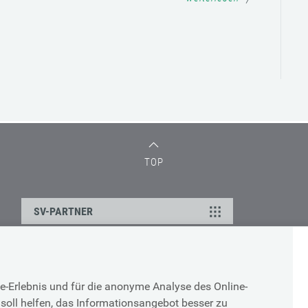
TOP
SV-PARTNER
DATENSCHUTZ
e-Erlebnis und für die anonyme Analyse des Online-
g
Cookie-Erklärung
soll helfen, das Informationsangebot besser zu