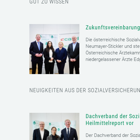
GUT ZU WISSEN
Zukunftsvereinbarung
Die österreichische Sozial
Neumayer-Stickler und ste
Österreichische Ärztekam
niedergelassener Ärzte E
NEUIGKEITEN AUS DER SOZIALVERSICHERU
Dachverband der Sozia
Heilmittelreport vor
Der Dachverband der Sozia