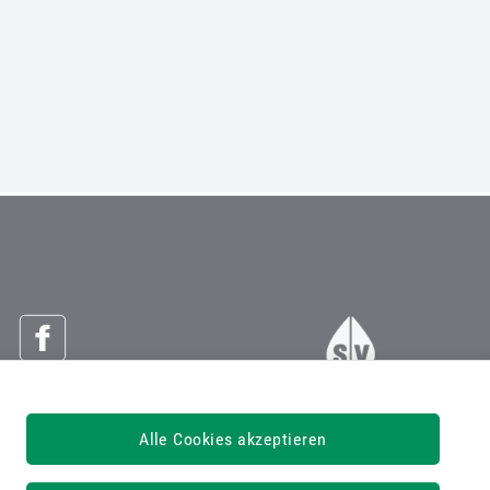
Österreichische Sozialversicherung
Alle Cookies akzeptieren
Dachverband der Sozialversicherungsträger
1030 Wien, Kundmanngasse 21