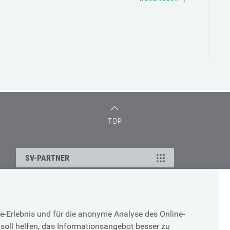
TOP
SV-PARTNER
DATENSCHUTZ
e-Erlebnis und für die anonyme Analyse des Online-
g
Cookie-Erklärung
soll helfen, das Informationsangebot besser zu