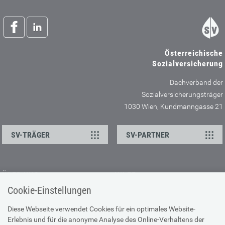
Österreichische
Sozialversicherung
Dachverband der
Sozialversicherungsträger
1030 Wien, Kundmanngasse 21
SV-TRÄGER
SV-PARTNER
ÜBER UNS
HILFE
Cookie-Einstellungen
Kontakt
Barrierefreiheitserklärung
Offene Stellen
Browser-Info & Sicherheit
Diese Webseite verwendet Cookies für ein optimales Website-
Erlebnis und für die anonyme Analyse des Online-Verhaltens der
Presse
Hilfe zur Suche