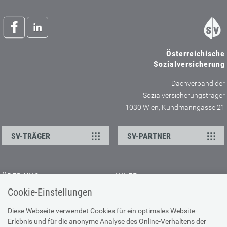
Österreichische
Sozialversicherung
Dachverband der
Sozialversicherungsträger
1030 Wien, Kundmanngasse 21
SV-TRÄGER
SV-PARTNER
ÜBER UNS
HILFE
Cookie-Einstellungen
Kontakt
Barrierefreiheitserklärung
Offene Stellen
Browser-Info & Sicherheit
Diese Webseite verwendet Cookies für ein optimales Website-
Erlebnis und für die anonyme Analyse des Online-Verhaltens der
Presse
Hilfe zur Suche