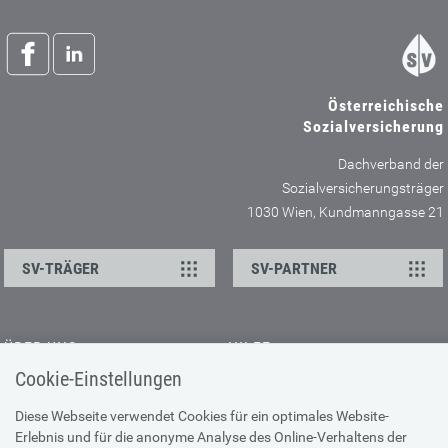
Österreichische
Sozialversicherung
Dachverband der
Sozialversicherungsträger
1030 Wien, Kundmanngasse 21
SV-TRÄGER
SV-PARTNER
ÜBER UNS
HILFE
Cookie-Einstellungen
Kontakt
Barrierefreiheitserklärung
Offene Stellen
Browser-Info & Sicherheit
Diese Webseite verwendet Cookies für ein optimales Website-
Erlebnis und für die anonyme Analyse des Online-Verhaltens der
Presse
Hilfe zur Suche