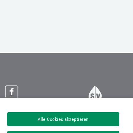
Österreichische Sozialversicherung
Alle Cookies akzeptieren
Dachverband der Sozialversicherungsträger
1030 Wien, Kundmanngasse 21