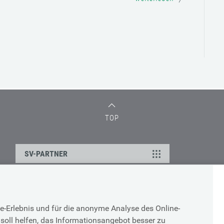
TOP
SV-PARTNER
DATENSCHUTZ
e-Erlebnis und für die anonyme Analyse des Online-
g
Cookie-Erklärung
soll helfen, das Informationsangebot besser zu