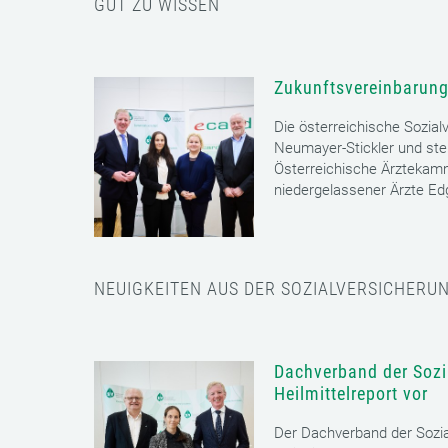
GUT ZU WISSEN
Zukunftsvereinbarung
Die österreichische Sozial
Neumayer-Stickler und ste
Österreichische Ärztekam
niedergelassener Ärzte E
NEUIGKEITEN AUS DER SOZIALVERSICHERU
Dachverband der Sozia
Heilmittelreport vor
Der Dachverband der Sozia