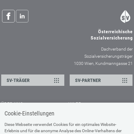
Österreichische
Sozialversicherung
Dachverband der
Sozialversicherungsträger
1030 Wien, Kundmanngasse 21
SV-TRÄGER
SV-PARTNER
ÜBER UNS
HILFE
Cookie-Einstellungen
Kontakt
Barrierefreiheitserklärung
Offene Stellen
Browser-Info & Sicherheit
Diese Webseite verwendet Cookies für ein optimales Website-
Erlebnis und für die anonyme Analyse des Online-Verhaltens der
Presse
Hilfe zur Suche