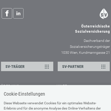
Österreichische
Sozialversicherung
Dachverband der
Sozialversicherungsträger
1030 Wien, Kundmanngasse 21
SV-TRÄGER
SV-PARTNER
ÜBER UNS
HILFE
Cookie-Einstellungen
Kontakt
Barrierefreiheitserklärung
Offene Stellen
Browser-Info & Sicherheit
Diese Webseite verwendet Cookies für ein optimales Website-
Erlebnis und für die anonyme Analyse des Online-Verhaltens der
Presse
Hilfe zur Suche