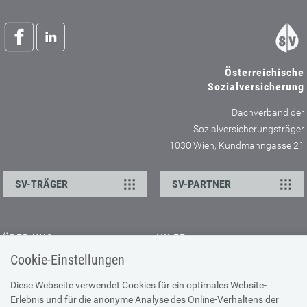
Österreichische
Sozialversicherung
Dachverband der
Sozialversicherungsträger
1030 Wien, Kundmanngasse 21
SV-TRÄGER
SV-PARTNER
ÜBER UNS
HILFE
Cookie-Einstellungen
Kontakt
Barrierefreiheitserklärung
Offene Stellen
Browser-Info & Sicherheit
Diese Webseite verwendet Cookies für ein optimales Website-
Erlebnis und für die anonyme Analyse des Online-Verhaltens der
Presse
Hilfe zur Suche