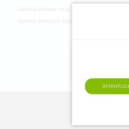
HÄUFIGE FRAGEN (FAQ)
Les
SERVICE-ZONE FÜR VERSICHERTE
801
‌Te
‌E-M
zu
ÖFFENTLIC