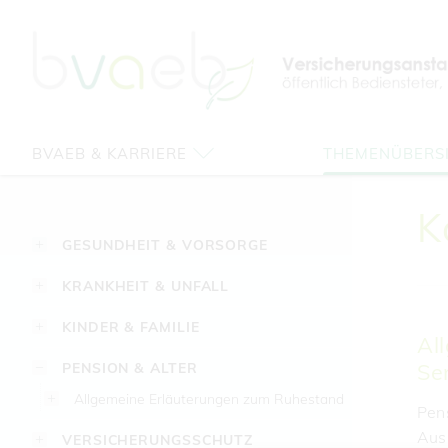
Zum
Zur
Zur
Seiteninhalt
Navigation
Mobilen
springen
springen
Navigation
springen
BVAEB & KARRIERE
THEMENÜBERS
K
GESUNDHEIT & VORSORGE
KRANKHEIT & UNFALL
KINDER & FAMILIE
Al
Se
PENSION & ALTER
Allgemeine Erläuterungen zum Ruhestand
Pen
Aus
VERSICHERUNGSSCHUTZ