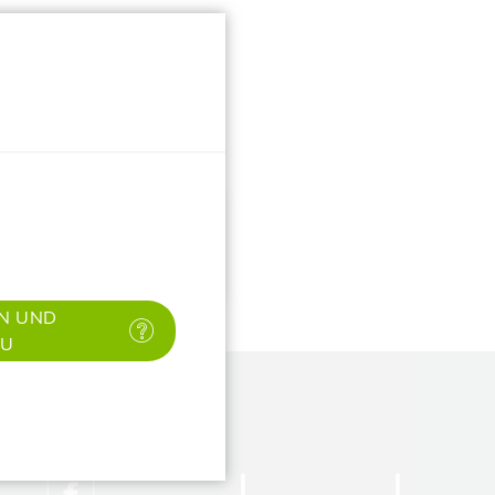
✕
N UND
AU