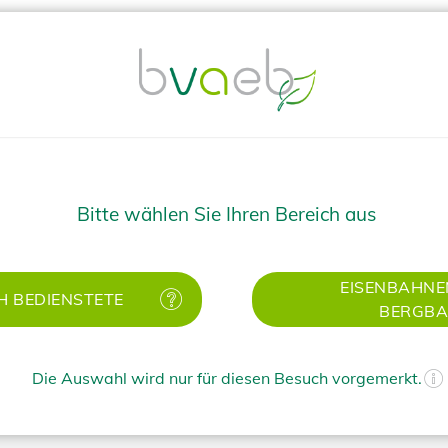
singstraße 20
0 Graz
lefon: 050 405 - 33600
ail:
pensionsversicherung@bvaeb.at
Bitte wählen Sie Ihren Bereich aus
rueck
EISENBAHNE
H BEDIENSTETE
BERGB
TOP
Die Auswahl wird nur für diesen Besuch vorgemerkt.