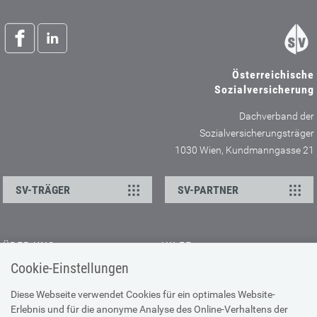
Österreichische
Sozialversicherung
Dachverband der
Sozialversicherungsträger
1030 Wien, Kundmanngasse 21
SV-TRÄGER
SV-PARTNER
ÜBER UNS
HILFE
Cookie-Einstellungen
Kontakt
Barrierefreiheitserklärung
Offene Stellen
Browser-Info & Sicherheit
Diese Webseite verwendet Cookies für ein optimales Website-
Erlebnis und für die anonyme Analyse des Online-Verhaltens der
Presse
Hilfe zur Suche